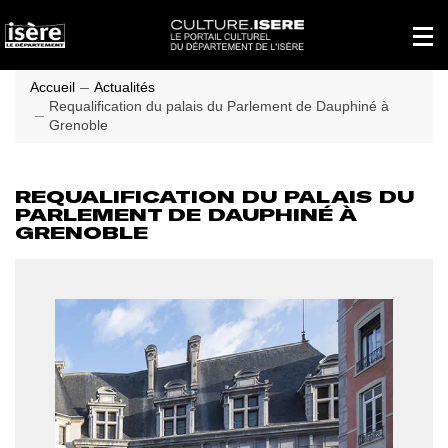
Panneau de gestion des cookies
Affich
le
menu
princi
Accueil
Actualités
Requalification du palais du Parlement de Dauphiné à
Grenoble
REQUALIFICATION DU PALAIS DU
PARLEMENT DE DAUPHINÉ À
GRENOBLE