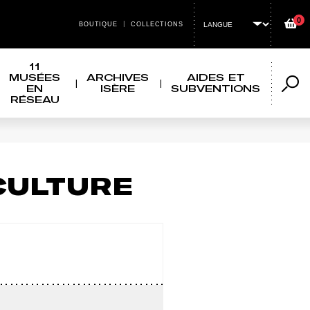
0
Panier
BOUTIQUE
COLLECTIONS
MENU HEADER TOP
11
MUSÉES
ARCHIVES
AIDES ET
EN
ISÈRE
SUBVENTIONS
Reche
RÉSEAU
CULTURE