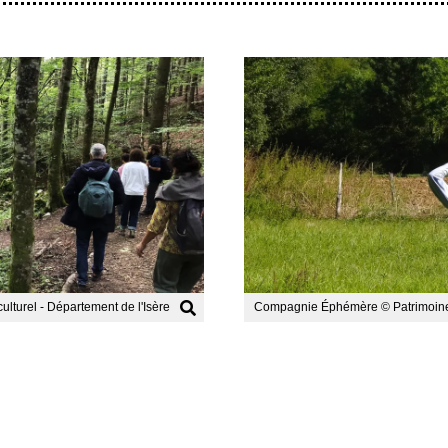
Afficher
l'image
en
grand
lturel - Département de l'Isère
Compagnie Éphémère © Patrimoine c
gram