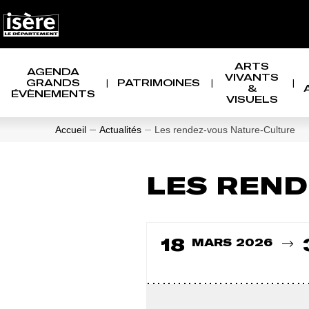
Panneau de gestion des cookies
NAVIGATION PRINCIPALE
ARTS
AGENDA
VIVANTS
GRANDS
PATRIMOINES
&
ÉVÈNEMENTS
VISUELS
Accueil
Actualités
Les rendez-vous Nature-Culture
LES REND
Du
18
MARS 2026