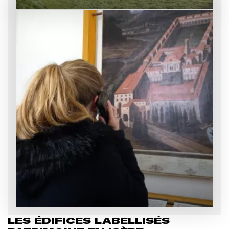
Afficher
l'image
en
grand
LES ÉDIFICES LABELLISÉS