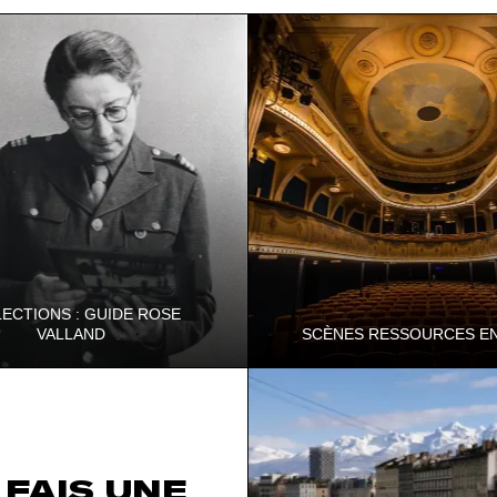
ECTIONS : GUIDE ROSE
VALLAND
SCÈNES RESSOURCES EN
cœur des archives de la
Le Département de l'Isère affir
des oeuvres d'art de la Seconde
attachement à la culture de prox
iale en découvrant le destin
identifiant les structures qui par
 FAIS UNE