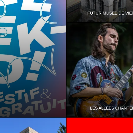
FUTUR MUSÉE DE VIE
Le projet architectural du futur
d’histoire de Vienne dévoilé !
LES ALLÉES CHANTE
Les Allées Chantent proposent
année une tournée de 80 concer