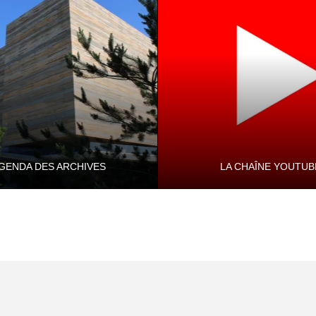
Châteaux, églises, musées du
Département, pa…
AGENDA DES ARCHIVES
LA CHAÎNE YOUTUB
sites, conférences, concerts, etc.
La chaîne culturelle du Départ
l'Isère. Prenez le temps de décou
côté culture !