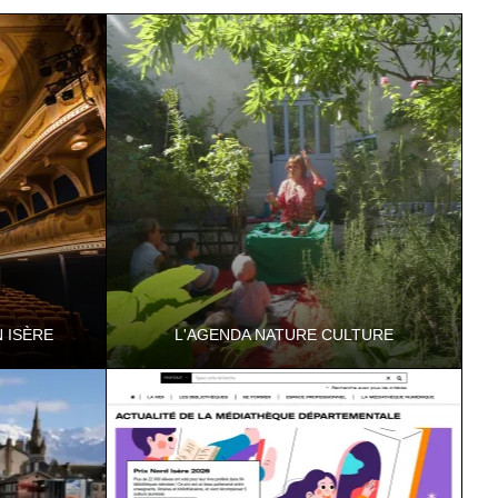
 ISÈRE
L'AGENDA NATURE CULTURE
me son
Parce que nature et culture sont
imité en
indissociables... Chaque été, les Espaces
ticipent à …
Naturels Sensibles et les Musées
Départementaux v…