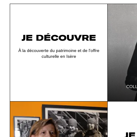
JE DÉCOUVRE
À la découverte du patrimoine et de l'offre
culturelle en Isère
COLL
Plongez au 
spoliation 
Guerre mond
except…
JE