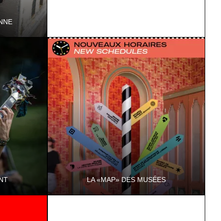
NNE
 Musée
NT
LA «MAP» DES MUSÉES
 chaque
Un guide pratique présentant les 11
ts en Isère.
musées avec une carte pour mieux voyager