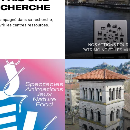
ECHERCHE
compagné dans sa recherche,
rir les centres ressources.
NOS ACTIONS POUR 
PATRIMOINE ET LES M
Riche patrimoine que celui de l'
grande diversité, il est de longue
d'une attention particulière …