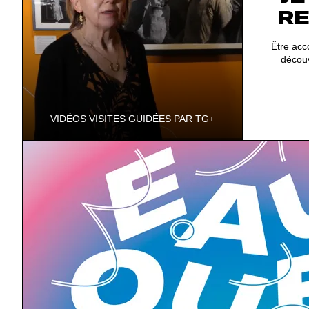
R
Être ac
découv
VIDÉOS VISITES GUIDÉES PAR TG+
L'émission qui vous fait visiter les expos
des 11 musées départementaux, en
partenariat avec TG+.