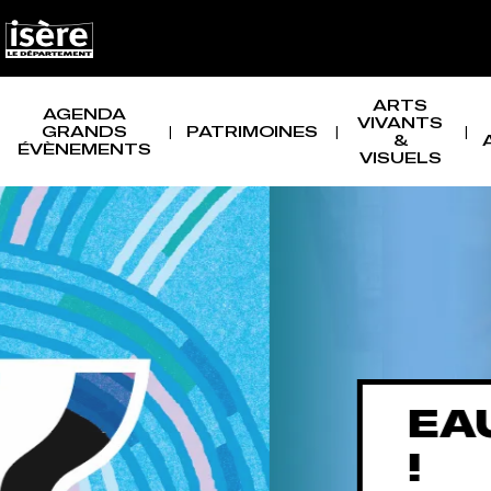
Panneau de gestion des cookies
NAVIGATION PRINCIPALE
ARTS
AGENDA
VIVANTS
GRANDS
PATRIMOINES
&
ÉVÈNEMENTS
VISUELS
EAU, QUEL W
!