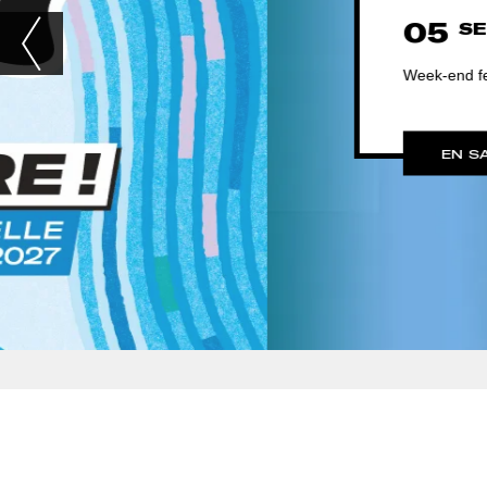
05
06
SEP 2026
SEP 202
Week-end festif & gratuit au Domaine de Vizille !
Diapositive
précédente
EN SAVOIR PLUS