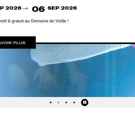
6
Pause