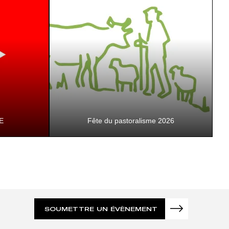
d’un site à l’autre – à récupérer dans les
musé…
E
Fête du pastoralisme 2026
ement de
vrir l'Isère
SOUMETTRE UN ÉVÈNEMENT