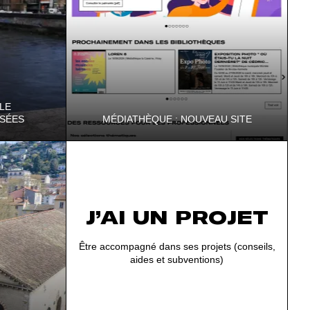
LE
USÉES
MÉDIATHÈQUE : NOUVEAU SITE
Isère ! D'une
Nouveau site Internet de la MDI : plus
 date l'objet
simple, plus accessible et pensé pour vous
offrir une expérience en ligne plus agréab…
J’AI UN PROJET
Être accompagné dans ses projets (conseils,
aides et subventions)