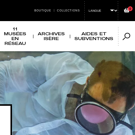
0
Panier
BOUTIQUE
COLLECTIONS
MENU HEADER TOP
11
MUSÉES
ARCHIVES
AIDES ET
EN
ISÈRE
SUBVENTIONS
Reche
RÉSEAU