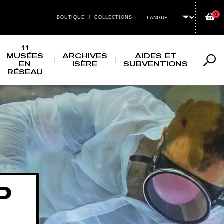
0
Panier
BOUTIQUE
COLLECTIONS
MENU HEADER TOP
11
MUSÉES
ARCHIVES
AIDES ET
EN
ISÈRE
SUBVENTIONS
Reche
RÉSEAU