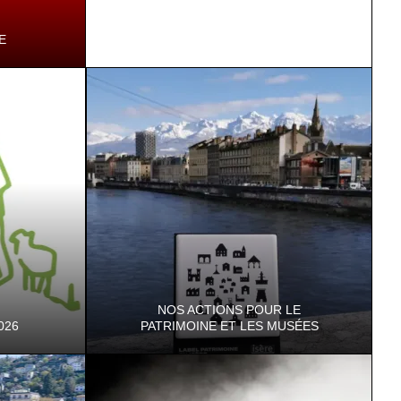
E
ement de
vrir l'Isère
NOS ACTIONS POUR LE
2026
PATRIMOINE ET LES MUSÉES
Riche patrimoine que celui de l'Isère !
D'une grande diversité, il est de longue