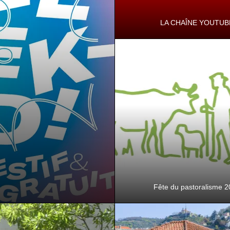
LA CHAÎNE YOUTUB
La chaîne culturelle du Départ
l'Isère. Prenez le temps de décou
côté culture !
Fête du pastoralisme 