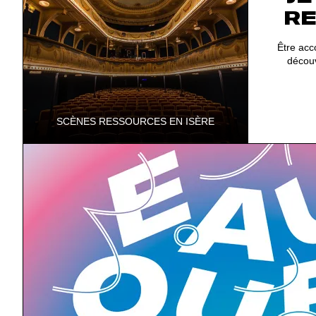
R
Être ac
découv
SCÈNES RESSOURCES EN ISÈRE
Le Département de l'Isère affirme son
attachement à la culture de proximité en
identifiant les structures qui participent à …