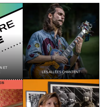
N ET
X
LES ALLÉES CHANTENT
us aux
Les Allées Chantent proposent chaque
ptes
année une tournée de 80 concerts en Isère.
Châteaux, églises, musées du
Département, pa…