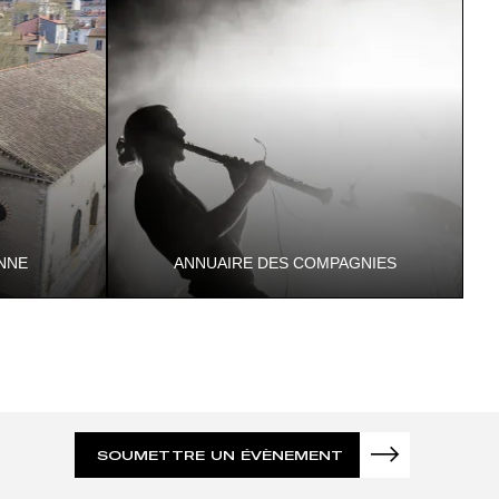
date l'objet d'une attention particulière …
NNE
ANNUAIRE DES COMPAGNIES
 Musée
(Re) découvrez l'annuaire des compagnies
iséroises !
SOUMETTRE UN ÉVÈNEMENT