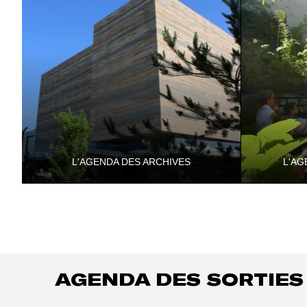
L'AGENDA DES ARCHIVES
L'AG
Ateliers, visites, conférences, concerts, etc.
Parce que n
indissociab
Naturels Se
Départeme
AGENDA
DES SORTIES