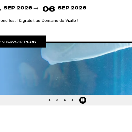
6
Pause