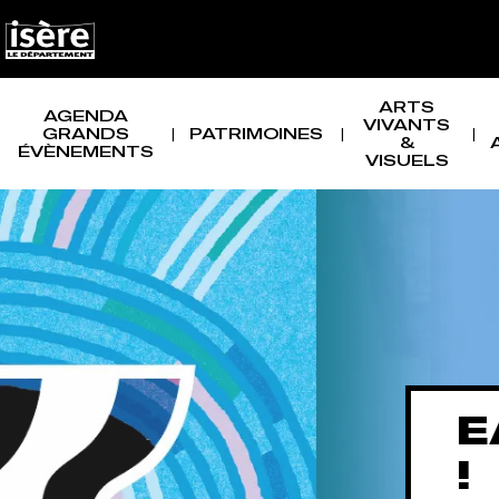
Panneau de gestion des cookies
NAVIGATION PRINCIPALE
ARTS
AGENDA
VIVANTS
GRANDS
PATRIMOINES
&
ÉVÈNEMENTS
VISUELS
EAU, QUEL W
!