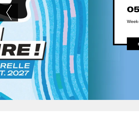
05
06
SEP 2026
SEP 202
Week-end festif & gratuit au Domaine de Vizille !
Diapositive
précédente
EN SAVOIR PLUS