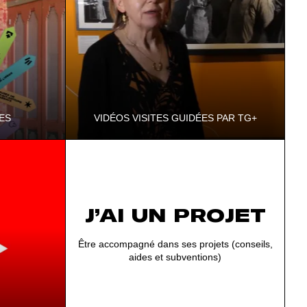
ES
VIDÉOS VISITES GUIDÉES PAR TG+
s 11
L'émission qui vous fait visiter les expos des
eux voyager
11 musées départementaux, en partenariat
 dans les
avec TG+.
J’AI UN PROJET
Être accompagné dans ses projets (conseils,
aides et subventions)