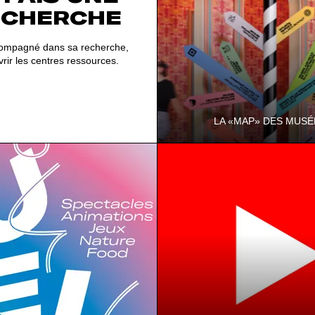
ECHERCHE
compagné dans sa recherche,
rir les centres ressources.
LA «MAP» DES MUSÉ
Un guide pratique présentant le
musées avec une carte pour mi
d’un site à l’autre – à récupérer
musé…