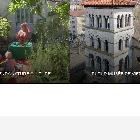
ENDA NATURE CULTURE
FUTUR MUSÉE DE VIE
ature et culture sont
Le projet architectural du futur
les... Chaque été, les Espaces
d’histoire de Vienne dévoilé !
nsibles et les Musées
ntaux v…