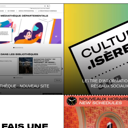
LETTRE D'INFORMATIO
THÈQUE : NOUVEAU SITE
RÉSEAUX SOCIAU
 Internet de la MDI : plus
Gardez le contact ! Abonnez-vo
s accessible et pensé pour vous
lettres d'information et aux com
expérience en ligne plus agréab…
Facebook et Instagram...
 FAIS UNE