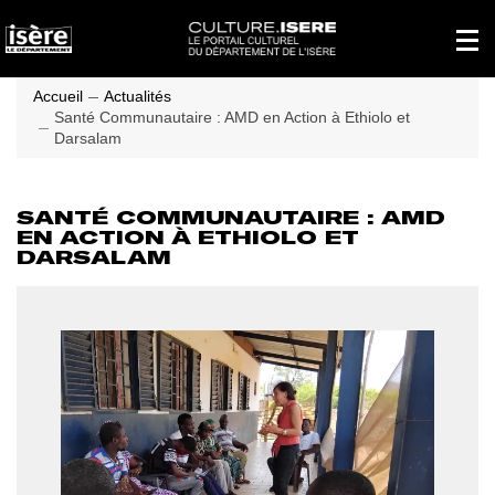
Panneau de gestion des cookies
Affich
le
menu
princi
Accueil
Actualités
Santé Communautaire : AMD en Action à Ethiolo et
Darsalam
SANTÉ COMMUNAUTAIRE : AMD
EN ACTION À ETHIOLO ET
DARSALAM