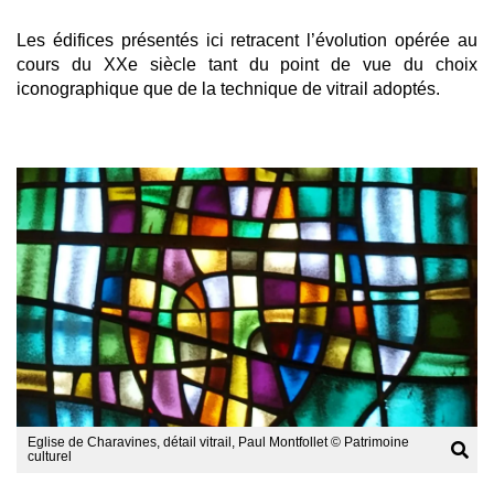
Les édifices présentés ici retracent l’évolution opérée au
cours du XXe siècle tant du point de vue du choix
iconographique que de la technique de vitrail adoptés.
Afficher
l'image
en
grand
Eglise de Charavines, détail vitrail, Paul Montfollet © Patrimoine
culturel