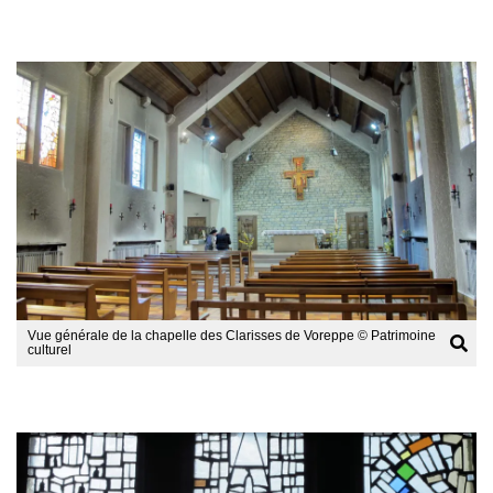
Afficher
l'image
en
grand
Vue générale de la chapelle des Clarisses de Voreppe © Patrimoine
culturel
Afficher
l'image
en