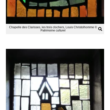
Chapelle des Clarisses, les trois clochers, Louis Christolhomme ©
Patrimoine culturel
Afficher
l'image
en
grand