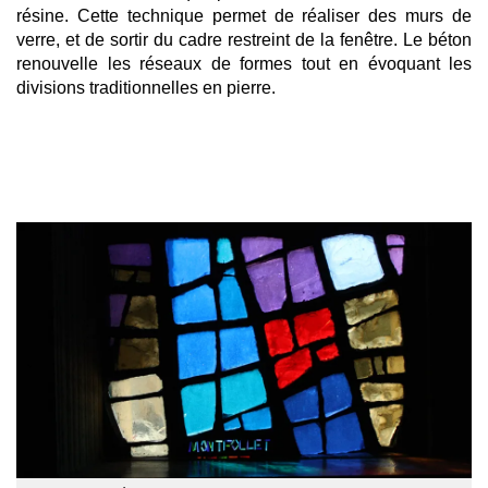
résine. Cette technique permet de réaliser des murs de
verre, et de
sortir du cadre
restreint
de la fenêtre. L
e béton
renouvelle les réseaux de formes tout en évoquant les
divisions traditionnelles en pierre.
Afficher
l'image
en
grand