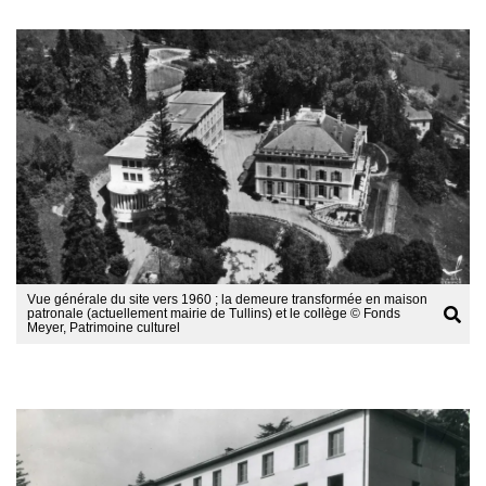
Afficher
l'image
en
grand
Vue générale du site vers 1960 ; la demeure transformée en maison
patronale (actuellement mairie de Tullins) et le collège © Fonds
Meyer, Patrimoine culturel
Afficher
l'image
en